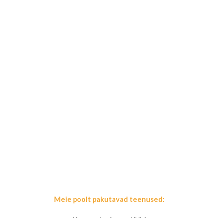
Skip
to
content
Meie poolt pakutavad teenused: