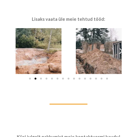
Lisaks vaata üle meie tehtud tööd:
Küsi julgelt pakkumist meie kontaktvormi kaudu!